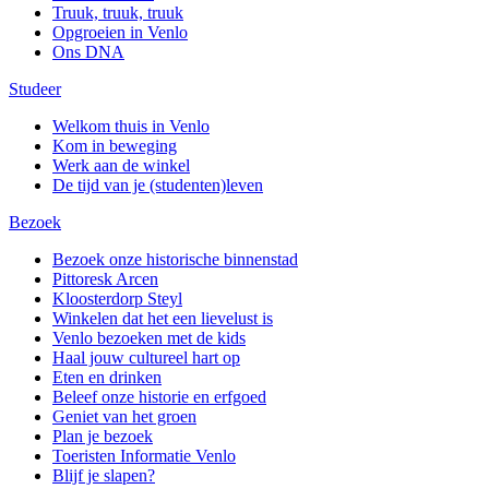
Truuk, truuk, truuk
Opgroeien in Venlo
Ons DNA
Studeer
Welkom thuis in Venlo
Kom in beweging
Werk aan de winkel
De tijd van je (studenten)leven
Bezoek
Bezoek onze historische binnenstad
Pittoresk Arcen
Kloosterdorp Steyl
Winkelen dat het een lievelust is
Venlo bezoeken met de kids
Haal jouw cultureel hart op
Eten en drinken
Beleef onze historie en erfgoed
Geniet van het groen
Plan je bezoek
Toeristen Informatie Venlo
Blijf je slapen?