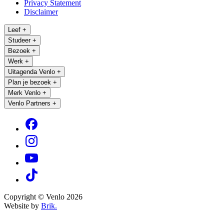
Privacy Statement
Disclaimer
Leef
+
Studeer
+
Bezoek
+
Werk
+
Uitagenda Venlo
+
Plan je bezoek
+
Merk Venlo
+
Venlo Partners
+
Copyright © Venlo 2026
Website by
Brik.