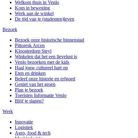
Welkom thuis in Venlo
Kom in beweging
Werk aan de winkel
De tijd van je (studenten)leven
Bezoek
Bezoek onze historische binnenstad
Pittoresk Arcen
Kloosterdorp Steyl
Winkelen dat het een lievelust is
Venlo bezoeken met de kids
Haal jouw cultureel hart op
Eten en drinken
Beleef onze historie en erfgoed
Geniet van het groen
Plan je bezoek
Toeristen Informatie Venlo
Blijf je slapen?
Werk
Innovatie
Logistiek
Agro, food & tech