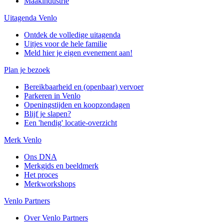
Maakindustrie
Uitagenda Venlo
Ontdek de volledige uitagenda
Uitjes voor de hele familie
Meld hier je eigen evenement aan!
Plan je bezoek
Bereikbaarheid en (openbaar) vervoer
Parkeren in Venlo
Openingstijden en koopzondagen
Blijf je slapen?
Een 'hendig' locatie-overzicht
Merk Venlo
Ons DNA
Merkgids en beeldmerk
Het proces
Merkworkshops
Venlo Partners
Over Venlo Partners