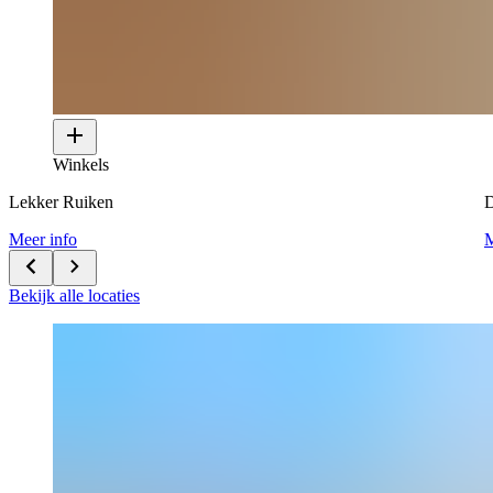
Winkels
Lekker Ruiken
D
Meer info
M
Bekijk alle locaties