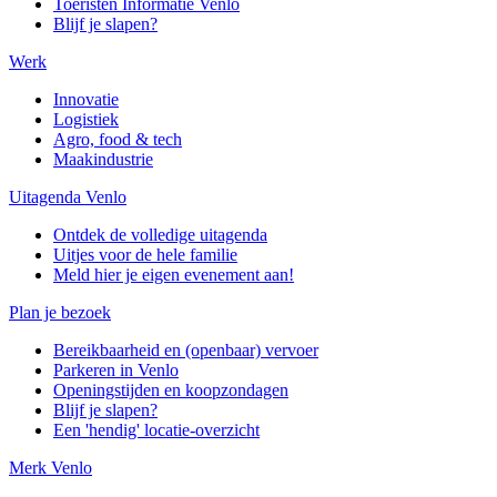
Toeristen Informatie Venlo
Blijf je slapen?
Werk
Innovatie
Logistiek
Agro, food & tech
Maakindustrie
Uitagenda Venlo
Ontdek de volledige uitagenda
Uitjes voor de hele familie
Meld hier je eigen evenement aan!
Plan je bezoek
Bereikbaarheid en (openbaar) vervoer
Parkeren in Venlo
Openingstijden en koopzondagen
Blijf je slapen?
Een 'hendig' locatie-overzicht
Merk Venlo