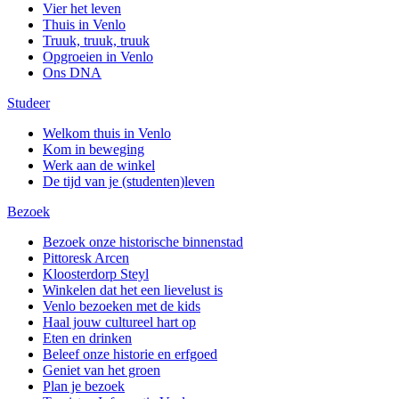
Vier het leven
Thuis in Venlo
Truuk, truuk, truuk
Opgroeien in Venlo
Ons DNA
Studeer
Welkom thuis in Venlo
Kom in beweging
Werk aan de winkel
De tijd van je (studenten)leven
Bezoek
Bezoek onze historische binnenstad
Pittoresk Arcen
Kloosterdorp Steyl
Winkelen dat het een lievelust is
Venlo bezoeken met de kids
Haal jouw cultureel hart op
Eten en drinken
Beleef onze historie en erfgoed
Geniet van het groen
Plan je bezoek