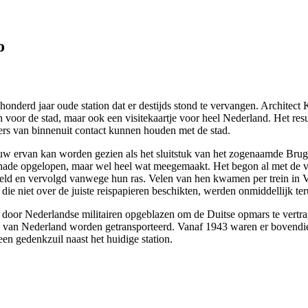
o
nderd jaar oude station dat er destijds stond te vervangen. Architect
voor de stad, maar ook een visitekaartje voor heel Nederland. Het resul
gers van binnenuit contact kunnen houden met de stad.
ervan kan worden gezien als het sluitstuk van het zogenaamde Brugplan
chade opgelopen, maar wel heel wat meegemaakt. Het begon al met de v
teld en vervolgd vanwege hun ras. Velen van hen kwamen per trein in Ve
die niet over de juiste reispapieren beschikten, werden onmiddellijk te
 door Nederlandse militairen opgeblazen om de Duitse opmars te vertra
ten van Nederland worden getransporteerd. Vanaf 1943 waren er bovendie
en gedenkzuil naast het huidige station.