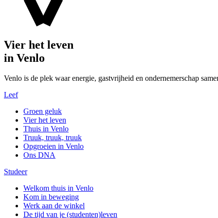
Vier het leven
in Venlo
Venlo is de plek waar energie, gastvrijheid en ondernemerschap same
Leef
Groen geluk
Vier het leven
Thuis in Venlo
Truuk, truuk, truuk
Opgroeien in Venlo
Ons DNA
Studeer
Welkom thuis in Venlo
Kom in beweging
Werk aan de winkel
De tijd van je (studenten)leven