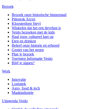
Bezoek
Bezoek onze historische binnenstad
Pittoresk Arcen
Kloosterdorp Steyl
Winkelen dat het een lievelust is
Venlo bezoeken met de kids
Haal jouw cultureel hart op
Eten en drinken
Beleef onze historie en erfgoed
Geniet van het groen
Plan je bezoek
Toeristen Informatie Venlo
Blijf je slapen?
Werk
Innovatie
Logistiek
Agro, food & tech
Maakindustrie
Uitagenda Venlo