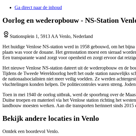
Ga direct naar de inhoud
Oorlog en wederopbouw - NS-Station Venl
Stationsplein 1, 5913 AA Venlo, Nederland
Het huidige Venlose NS-station werd in 1958 gebouwd, om het bijna ho
plaats was voor de douane. Het grensstation moest een sieraad worden 
Een transparante wand zorgt voor openheid en zorgt ervoor dat reizi
Het nieuwe Venlose NS-station dateert uit de wederopbouw en de bouw 
Tijdens de Tweede Wereldoorlog heeft het oude station nauwelijks s
de nationaalsocialisten niet meer veilig voelden. Ze werden achterges
vluchtelingen konden helpen. De politiecontroles waren streng. Joden 
Toen in mei 1940 de oorlog uitbrak, werd de spoorbrug over de Maas
Duitse troepen en materieel via het Venlose station richting het wes
landbouw moesten werken. Aan die transporten herinnert sinds 2015 e
Bekijk andere locaties in Venlo
Ontdek een boordevol Venlo.