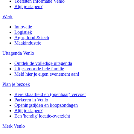
Toeristen Informatie Venlo
Blijf je slapen?
Werk
Innovatie
Logistiek
Agro, food & tech
Maakindustrie
Uitagenda Venlo
Ontdek de volledige uitagenda
Uitjes voor de hele familie
Meld hier je eigen evenement aan!
Plan je bezoek
Bereikbaarheid en (openbaar) vervoer
Parkeren in Venlo
Openingstijden en koopzondagen
Blijf je slapen?
Een 'hendig' locatie-overzicht
Merk Venlo