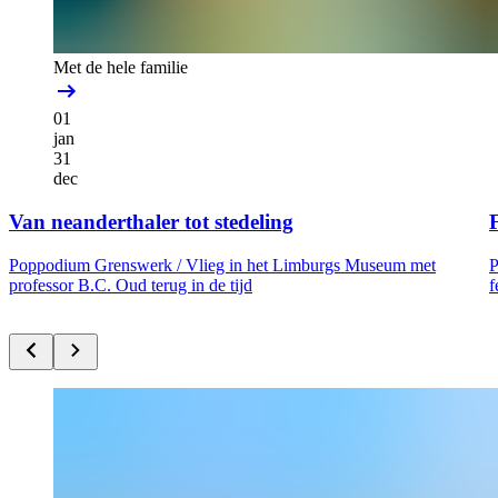
Met de hele familie
01
jan
31
dec
Van neanderthaler tot stedeling
F
Poppodium Grenswerk /
Vlieg in het Limburgs Museum met
P
professor B.C. Oud terug in de tijd
f