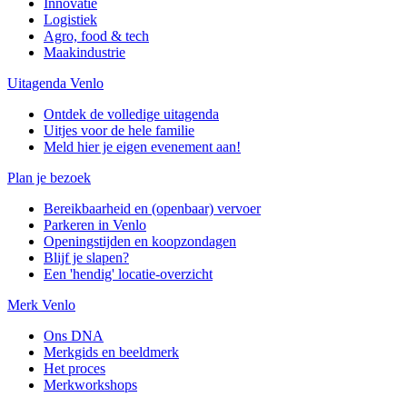
Innovatie
Logistiek
Agro, food & tech
Maakindustrie
Uitagenda Venlo
Ontdek de volledige uitagenda
Uitjes voor de hele familie
Meld hier je eigen evenement aan!
Plan je bezoek
Bereikbaarheid en (openbaar) vervoer
Parkeren in Venlo
Openingstijden en koopzondagen
Blijf je slapen?
Een 'hendig' locatie-overzicht
Merk Venlo
Ons DNA
Merkgids en beeldmerk
Het proces
Merkworkshops