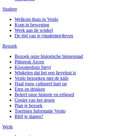
Studeer
Welkom thuis in Venlo
Kom in beweging
Werk aan de winkel
De tijd van je (studenten)leven
Bezoek
Bezoek onze historische binnenstad
Pittoresk Arcen
Kloosterdorp Steyl
Winkelen dat het een lievelust is
Venlo bezoeken met de kids
Haal jouw cultureel hart op
Eten en drinken
Beleef onze historie en erfgoed
Geniet van het groen
Plan je bezoek
Toeristen Informatie Venlo
Blijf je slapen?
Werk