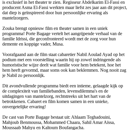
is exclusief in het theater te zien. Regisseur Abdelkarim El-Fassi en
producent Asma El-Fassi werkten maar liefst zes jaar aan dit project,
dat diep is geïnspireerd door hun persoonlijke ervaring als
mantelzorgers.
Zouka brengt opnieuw film en theater samen in een uniek
programma! Porte Bagage vertelt het aangrijpende verhaal van de
familie Idrissi, die geconfronteerd wordt met de zorg voor hun
demente en koppige vader, Musa.
Voorafgaand aan de film staat cabaretier Nabil Aoulad Ayad op het
podium met een voorstelling waarin hij op zowel indringende als
humoristische wijze deelt wat familie voor hem betekent, hoe het
hem heeft gevormd, maar soms ook kan beklemmen. Nog nooit zag
je Nabil zo persoonlijk.
Dit avondvullende programma biedt een intieme, gelaagde kijk op
de complexiteit van familiebanden, levensdilemma's en de
uitdagingen van mantelzorg, rechtstreeks uit het hart van de
betrokkenen. Cabaret en film komen samen in een unieke,
onvergetelijke ervaring!
De cast van Porte Bagage bestaat uit: Ahlaam Teghadouini,
Mahjoub Benmoussa, Mohammed Chaara, Sahil Amar Aïssa,
Moussaab Mahyu en Kaltoum Boufangacha.