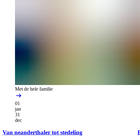
Met de hele familie
01
jan
31
dec
Van neanderthaler tot stedeling
F