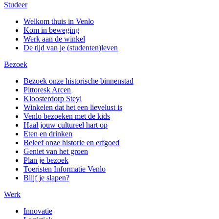
Studeer
Welkom thuis in Venlo
Kom in beweging
Werk aan de winkel
De tijd van je (studenten)leven
Bezoek
Bezoek onze historische binnenstad
Pittoresk Arcen
Kloosterdorp Steyl
Winkelen dat het een lievelust is
Venlo bezoeken met de kids
Haal jouw cultureel hart op
Eten en drinken
Beleef onze historie en erfgoed
Geniet van het groen
Plan je bezoek
Toeristen Informatie Venlo
Blijf je slapen?
Werk
Innovatie