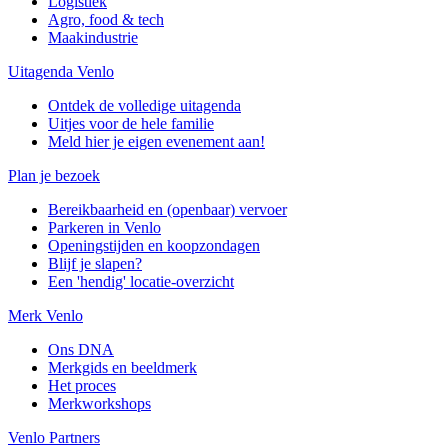
Logistiek
Agro, food & tech
Maakindustrie
Uitagenda Venlo
Ontdek de volledige uitagenda
Uitjes voor de hele familie
Meld hier je eigen evenement aan!
Plan je bezoek
Bereikbaarheid en (openbaar) vervoer
Parkeren in Venlo
Openingstijden en koopzondagen
Blijf je slapen?
Een 'hendig' locatie-overzicht
Merk Venlo
Ons DNA
Merkgids en beeldmerk
Het proces
Merkworkshops
Venlo Partners