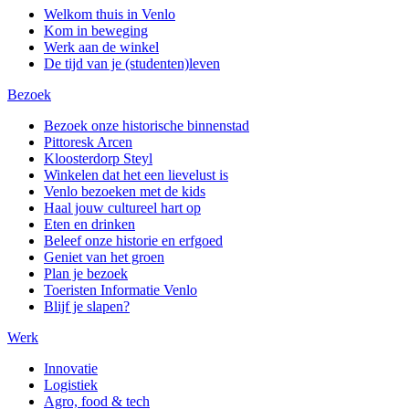
Welkom thuis in Venlo
Kom in beweging
Werk aan de winkel
De tijd van je (studenten)leven
Bezoek
Bezoek onze historische binnenstad
Pittoresk Arcen
Kloosterdorp Steyl
Winkelen dat het een lievelust is
Venlo bezoeken met de kids
Haal jouw cultureel hart op
Eten en drinken
Beleef onze historie en erfgoed
Geniet van het groen
Plan je bezoek
Toeristen Informatie Venlo
Blijf je slapen?
Werk
Innovatie
Logistiek
Agro, food & tech