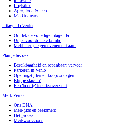
Innovatie
Logistiek
Agro, food & tech
Maakindustrie
Uitagenda Venlo
Ontdek de volledige uitagenda
Uitjes voor de hele familie
Meld hier je eigen evenement aan!
Plan je bezoek
Bereikbaarheid en (openbaar) vervoer
Parkeren in Venlo
Openingstijden en koopzondagen
Blijf je slapen?
Een 'hendig' locatie-overzicht
Merk Venlo
Ons DNA
Merkgids en beeldmerk
Het proces
Merkworkshops