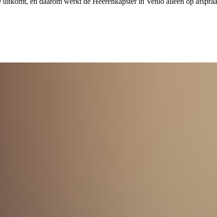
e uitkomt, en daarom werkt de Heerenkapster in Venlo alleen op afspra