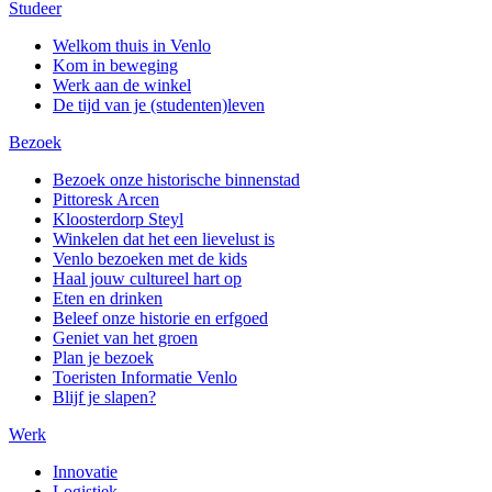
Studeer
Welkom thuis in Venlo
Kom in beweging
Werk aan de winkel
De tijd van je (studenten)leven
Bezoek
Bezoek onze historische binnenstad
Pittoresk Arcen
Kloosterdorp Steyl
Winkelen dat het een lievelust is
Venlo bezoeken met de kids
Haal jouw cultureel hart op
Eten en drinken
Beleef onze historie en erfgoed
Geniet van het groen
Plan je bezoek
Toeristen Informatie Venlo
Blijf je slapen?
Werk
Innovatie
Logistiek