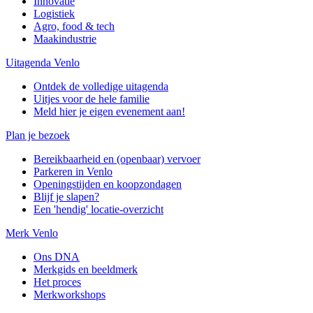
Innovatie
Logistiek
Agro, food & tech
Maakindustrie
Uitagenda Venlo
Ontdek de volledige uitagenda
Uitjes voor de hele familie
Meld hier je eigen evenement aan!
Plan je bezoek
Bereikbaarheid en (openbaar) vervoer
Parkeren in Venlo
Openingstijden en koopzondagen
Blijf je slapen?
Een 'hendig' locatie-overzicht
Merk Venlo
Ons DNA
Merkgids en beeldmerk
Het proces
Merkworkshops