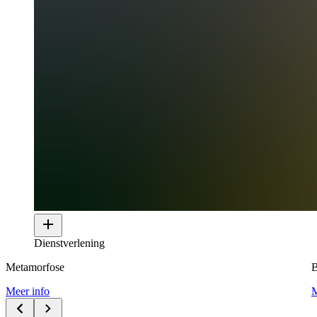
Dienstverlening
Metamorfose
B
Meer info
M