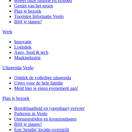
Beleef onze historie en erfgoed
Geniet van het groen
Plan je bezoek
Toeristen Informatie Venlo
Blijf je slapen?
Werk
Innovatie
Logistiek
Agro, food & tech
Maakindustrie
Uitagenda Venlo
Ontdek de volledige uitagenda
Uitjes voor de hele familie
Meld hier je eigen evenement aan!
Plan je bezoek
Bereikbaarheid en (openbaar) vervoer
Parkeren in Venlo
Openingstijden en koopzondagen
Blijf je slapen?
Een 'hendig' locatie-overzicht