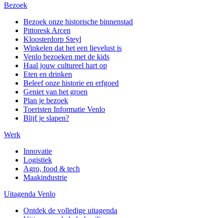
Bezoek
Bezoek onze historische binnenstad
Pittoresk Arcen
Kloosterdorp Steyl
Winkelen dat het een lievelust is
Venlo bezoeken met de kids
Haal jouw cultureel hart op
Eten en drinken
Beleef onze historie en erfgoed
Geniet van het groen
Plan je bezoek
Toeristen Informatie Venlo
Blijf je slapen?
Werk
Innovatie
Logistiek
Agro, food & tech
Maakindustrie
Uitagenda Venlo
Ontdek de volledige uitagenda