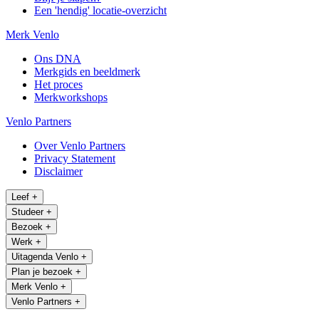
Een 'hendig' locatie-overzicht
Merk Venlo
Ons DNA
Merkgids en beeldmerk
Het proces
Merkworkshops
Venlo Partners
Over Venlo Partners
Privacy Statement
Disclaimer
Leef
+
Studeer
+
Bezoek
+
Werk
+
Uitagenda Venlo
+
Plan je bezoek
+
Merk Venlo
+
Venlo Partners
+