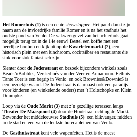
Het Romerhuis (1)
is een echte
showstopper
. Het pand dankt zijn
naam aan de invloedrijke familie Romer en is na het stadhuis het
oudste pand van Venlo. De vakwerkgevel van het achterhuis gaat
mogelijk terug tot in de 14e eeuw! Bestel een koffie met een
heerlijke bonbon en kijk uit op
de Kwartelenmarkt (2)
, een
historisch plein met een lunchroom, cocktailbar en restaurants die
stuk voor stuk fantastisch zijn.
Slenter door
de Jodenstraat
en bezoek bijzondere winkels zoals
Beads’nBobbles, Versierhoés van der Veer en Annamoon. Eethuis
Tante Toer is een begrip in Venlo, en ook Brownies&DownieS is
een bezoekje waard. De Jodenstraat is daarnaast ook een paradijs
voor kinderen (en winkelende ouders) met ’t Holtschöpke en Klein
Duumpke.
Loop via de
Oude Markt (3)
met z’n gezellige terrassen langs
Theater De Maaspoort (4)
door de Houtstraat richting de Markt.
Bewonder het middeleeuwse
Stadhuis (5)
, een blikvanger, midden
in de stad en een van de leukste horecapleinen van Venlo.
De
Gasthuisstraat
kent vele wapenfeiten. Het is de meest