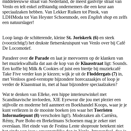
middeleeuwse straat van Nederland, de meest gastvrije straat van
Venlo en telt enkel zelfstandig ondernemers die een keur aan
speciaalzaken hebben. Van Lekker Ruiken tot Pinok, van
LDHModa tot Van Heyster Schoenmode, een
English shop
en zelfs
een natuurslager!
Loop langs de schitterende, kleine
St. Joriskerk (6)
en steek
(voorzichtig!) het drukste fietserskruispunt van Venlo over bij Café
De Locomotief.
Paradeer over
de Parade
en laat je meevoeren op de klanken van
het muziekwalhalla dat aan de kop van de
Klaasstraat
ligt: Sounds.
Een koffie bij Milk & Cookies of juist een biertje bij muziekcafé
Take Five verder kun je kiezen; wijk je uit de
Floddergats (7)
in,
met Venloos goed-verstopte bijzondere horecazaakjes of loop je
verder de Klaasstraat in, met al haar bijzondere speciaalzaken?
Wat te denken van Elleke, een hippe interieurwinkel met
Scandinavische invloeden, XIE Eyewear die jou met plezier een
stijlvolle en moderne bril aanmeet en Boekhandel Koops, waar je je
kunt verliezen in de mooiste boeken (en waar het
Toeristen
Informatiepunt (8)
verscholen ligt!). Modezaken als Carrièra,
Rémy, Pure Boho en Brekelmans Schoenen mag je zeker niet
overslaan. Het einde van de Festina Lente shoproute betekent niet